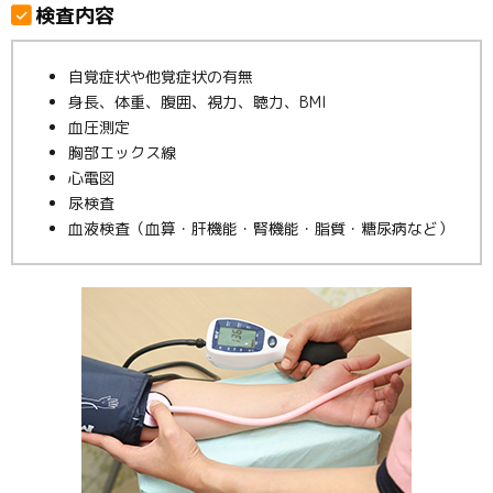
検査内容
自覚症状や他覚症状の有無
身長、体重、腹囲、視力、聴力、BMI
血圧測定
胸部エックス線
心電図
尿検査
血液検査（血算・肝機能・腎機能・脂質・糖尿病など）